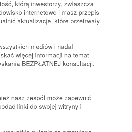
tość, którą inwestorzy, zwłaszcza
rodowisko internetowe i masz przepis
alnić aktualizacje, które przetrwały.
wszystkich mediów i nadal
skać więcej informacji na temat
zyskania BEZPŁATNEJ konsultacji.
wnież nasz zespół może zapewnić
ać linki do swojej witryny i
c wszystkie pytania są omawiane