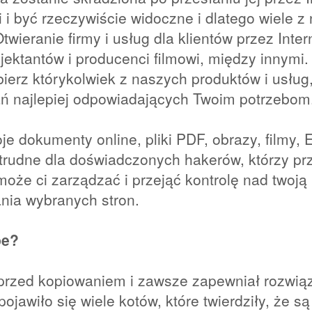
 i być rzeczywiście widoczne i dlatego wiele z 
twieranie firmy i usług dla klientów przez Int
rojektantów i producenci filmowi, między innymi
ybierz którykolwiek z naszych produktów i usłu
ań najlepiej odpowiadających Twoim potrzebom
 dokumenty online, pliki PDF, obrazy, filmy, E-b
 trudne dla doświadczonych hakerów, którzy pr
może ci zarządzać i przejąć kontrolę nad twoją
ania wybranych stron.
pe?
 przed kopiowaniem i zawsze zapewniał rozwiąz
jawiło się wiele kotów, które twierdziły, że są