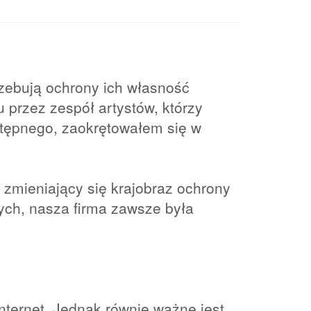
rzebują ochrony ich własność
u przez zespół artystów, którzy
stępnego, zaokrętowałem się w
 zmieniający się krajobraz ochrony
ych, nasza firma zawsze była
nternet. Jednak równie ważne jest,