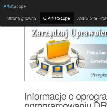
Artist
Scope
Strona g łówna
O ArtistScope
ASPS Site Prot
Informacje o oprogr
oprogramowaniu D