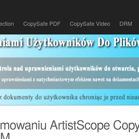
ection
CopySafe PDF
CopySafe Video
DRM
amowaniu ArtistScope Copy 
RM