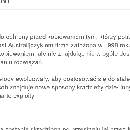
do ochrony przed kopiowaniem tym, którzy pot
jest Australijczykiem firma założona w 1998 rok
kopiowaniem, ale nie znajdując nic w ogóle do
aniu rozwiązań.
etody ewoluowały, aby dostosować się do stale
ób znajduje nowe sposoby kradzieży dzieł inn
 te exploity.
a zostanie skradziona po przesłaniu jej przez I