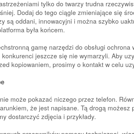
astrzeżeniami tylko do twarzy trudna rzeczywis
eśniej. Dodaj do tego ciągle zmieniające się ś
órzy są oddani, innowacyjni i można szybko uaktu
latforma była końcem.
zechstronną gamę narzędzi do obsługi ochrona 
konkurenci jeszcze się nie wymarzyli. Aby uzy
zed kopiowaniem, prosimy o kontakt w celu u
pe
kt nie może pokazać niczego przez telefon. Ró
runkiem, że jest napisane. Tą drogą możesz pod
 dostarczyć zdjęcia i przykłady.
cowanych pracowników pomocy technicznej, wię