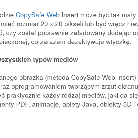
odzie
CopySafe Web
Insert może być tak mały i
ieć rozmiar 20 x 20 pikseli lub być wręcz niew
 czy został poprawnie załadowany dodając o
pieczonej, co zarazem dezaktywuje wtyczkę.
wszystkich typów mediów
wanego obrazka (metoda CopySafe Web Insert),
oraz oprogramowaniem tworzącym zrzut ekranu
 praktycznie każdy rodzaj mediów, jaki da si
enty PDF, animacje, aplety Java, obiekty 3D i w