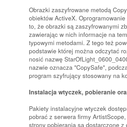
Obrazki zaszyfrowane metodą Copy
obiektów ActiveX. Oprogramowanie 
to, że obrazki są zaszyfrowanymi z
zawierając w nich informacje na te
typowymi metodami. Z tego też powo
podstawie której można odczytać r
nosić nazwę StarOfLight_0600_0400_
nazwie oznacza "CopySafe", podcza
program szyfrujący stosowany na k
Instalacja wtyczek, pobieranie or
Pakiety instalacyjne wtyczek dostę
pobrać z serwera firmy ArtistScope,
strony pobierania są dostarczone 