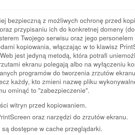
iej bezpieczną z możliwych ochronę przed kopi
oraz przypisaniu ich do konkretnej domeny (dom
terem Twojego serwisu oraz jego personelem 
dami kopiowania, włączając w to klawisz Prin
eb jest jedyną metodą, która potrafi uniemoż
zutami ekranu polegają albo na wyłączeniu kom
nanych programów do tworzenia zrzutów ekranu
ecz każdy, kto zmieni nazwę pliku wykonywal
mu ominąć to "zabezpieczenie".
eści witryn przed kopiowaniem.
PrintScreen oraz narzędzi do zrzutów ekranu.
e są dostępne w cache przeglądarki.