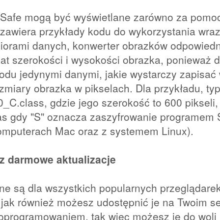
Safe mogą być wyświetlane zarówno za pomocą
zawiera przykłady kodu do wykorzystania wraz
biorami danych, konwerter obrazków odpowiedni
mat szerokości i wysokości obrazka, ponieważ 
du jedynymi danymi, jakie wystarczy zapisać 
ozmiary obrazka w pikselach. Dla przykładu, 
C.class, gdzie jego szerokość to 600 pikseli,
s gdy "S" oznacza zaszyfrowanie programem S
omputerach Mac oraz z systemem Linux).
az darmowe aktualizacje
pne są dla wszystkich popularnych przeglądar
 jak również możesz udostępnić je na Twoim ser
z oprogramowaniem, tak więc możesz je do wol