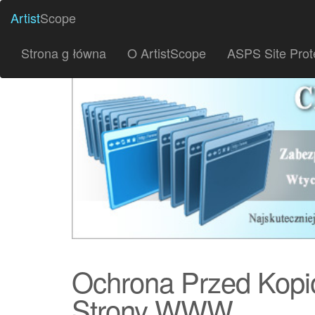
Artist
Scope
Strona g łówna
O ArtistScope
ASPS Site Prot
Ochrona Przed Kopi
Strony WWW