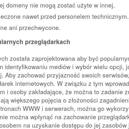
ej domeny nie mogą zostać użyte w innej.
ieczone nawet przed personelem technicznym.
ane ani przechwycone.
ularnych przeglądarkach
ch została zaprojektowana aby być popularnymi
identyfikowaniu mediów i wybór wielu opcji, 
lej. Aby zachować przyjazność swoich serwisów
darek internetowych. W związku z tym wprowadz
m i osoby zakładające, że można to zadanie zre
ają większego pojęcia o złożoności zagadnieni
stronach WWW i serwerach, można go wykorzy
 nie można wpłynąć na zachowanie przeglądarki
obem na uzyskanie dostępu do jej zasobów jes