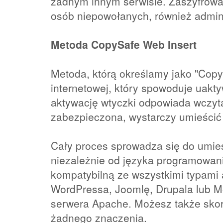
żadnym innym serwisie. Zaszyfrow
osób niepowołanych, również admini
Metoda
CopySafe Web Insert
Metoda, którą określamy jako "Copy
internetowej, który spowoduje uakt
aktywację wtyczki odpowiada wczyt
zabezpieczona, wystarczy umieścić 
Cały proces sprowadza się do umiesz
niezależnie od języka programowani
kompatybilną ze wszystkimi typami 
WordPressa, Joomlę, Drupala lub Mo
serwera Apache. Możesz także skorz
żadnego znaczenia.