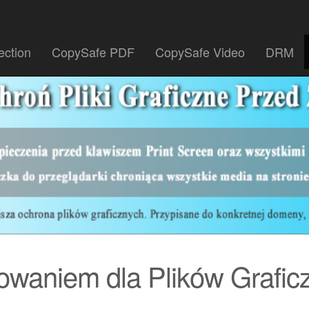
ection
CopySafe PDF
CopySafe Video
DRM
owaniem dla Plików Grafic