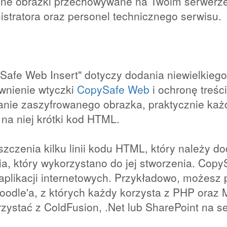
ane obrazki przechowywane na Twoim serwerz
stratora oraz personel technicznego serwisu.
Safe Web Insert" dotyczy dodania niewielkieg
ywnienie wtyczki
CopySafe Web
i ochronę treśc
anie zaszyfrowanego obrazka, praktycznie każ
na niej krótki kod HTML.
czenia kilku linii kodu HTML, który należy do
a, który wykorzystano do jej stworzenia. Copy
aplikacji internetowych. Przykładowo, możesz 
odle'a, z których każdy korzysta z PHP oraz 
ystać z ColdFusion, .Net lub SharePoint na s